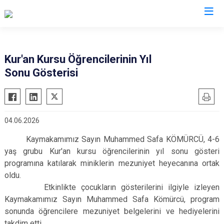
Bursa
Kur'an Kursu Öğrencilerinin Yıl
Sonu Gösterisi
Büyükorhan
Mustafakemalpaşa
Gemlik
Mudanya
Gürsu
Nilüfer
04.06.2026
Harmancık
Orhaneli
Kaymakamımız Sayın Muhammed Safa KÖMÜRCÜ, 4-6
İnegöl
Orhangazi
yaş grubu Kur'an kursu öğrencilerinin yıl sonu gösteri
İznik
Osmangazi
programına katılarak miniklerin mezuniyet heyecanına ortak
Karacabey
Yenişehir
oldu.
Keles
Etkinlikte çocukların gösterilerini ilgiyle izleyen
Yıldırım
Kaymakamımız Sayın Muhammed Safa Kömürcü, program
Kestel
sonunda öğrencilere mezuniyet belgelerini ve hediyelerini
takdim etti.