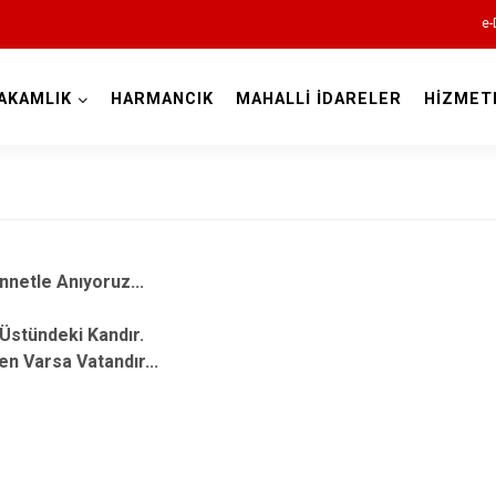
e-
AKAMLIK
HARMANCIK
MAHALLİ İDARELER
HİZMET
Bursa
nnetle Anıyoruz...
Büyükorhan
Üstündeki Kandır.
Gemlik
n Varsa Vatandır...
Gürsu
Harmancık
İnegöl
azan ARIK