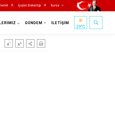
Devlet
İçişleri Bakanlığı
Bursa
LERİMİZ
GÜNDEM
İLETİŞİM
29
°C
Mustafakemalpaşa
Mudanya
Nilüfer
Orhaneli
Orhangazi