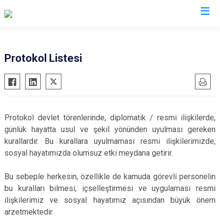
Bursa
Protokol Listesi
Büyükorhan
Mustafakemalpaşa
Gemlik
Mudanya
Gürsu
Nilüfer
Protokol devlet törenlerinde, diplomatik / resmi ilişkilerde,
Harmancık
Orhaneli
günlük hayatta usul ve şekil yönünden uyulması gereken
İnegöl
Orhangazi
kurallardır. Bu kurallara uyulmaması resmi ilişkilerimizde,
sosyal hayatımızda olumsuz etki meydana getirir.
İznik
Osmangazi
Karacabey
Yenişehir
Bu sebeple herkesin, özellikle de kamuda görevli personelin
Keles
Yıldırım
bu kuralları bilmesi, içselleştirmesi ve uygulaması resmi
Kestel
ilişkilerimiz ve sosyal hayatımız açısından büyük önem
arzetmektedir.