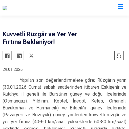
Bursa
Kuvvetli Rüzgâr ve Yer Yer
Fırtına Bekleniyor!
Büyükorhan
Mustafakemalpaşa
Gemlik
Mudanya
Gürsu
Nilüfer
29.01.2026
Harmancık
Orhaneli
Yapılan son değerlendirmelere göre; Rüzgârın yarın
İnegöl
Orhangazi
(30.01.2026 Cuma) sabah saatlerinden itibaren Eskişehir ve
İznik
Osmangazi
Kütahya il geneli ile Bursa’nın güney ve doğu ilçelerinde
Karacabey
Yenişehir
(Osmangazi, Yıldırım, Kestel, İnegöl, Keles, Orhaneli,
Keles
Büyükorhan ve Harmancık) ve Bilecik’in güney ilçelerinde
Yıldırım
(Pazaryeri ve Bozüyük) güney yönlerden kuvvetli rüzgâr ve
Kestel
yer yer fırtına (40-60 km/saat, yükseklerde 60-80 km/saat)
şeklinde esmesi bekleniyor. Kuvvetli rüzgârla birlikte;