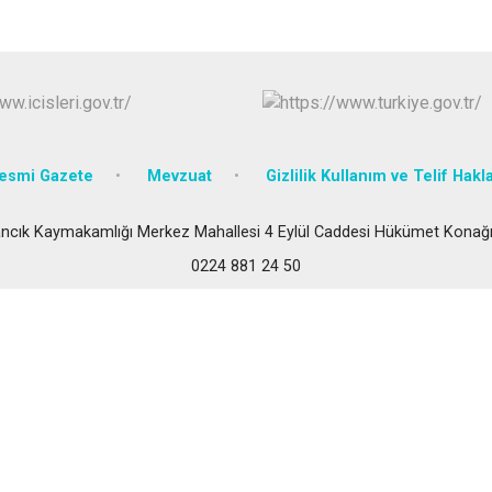
İznik
Karacabey
Keles
Kestel
esmi Gazete
Mevzuat
Gizlilik Kullanım ve Telif Hakla
ncık Kaymakamlığı Merkez Mahallesi 4 Eylül Caddesi Hükümet Konağ
0224 881 24 50