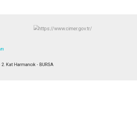
Osmangazi
Yenişehir
Yıldırım
rı
ı 2. Kat Harmancık - BURSA