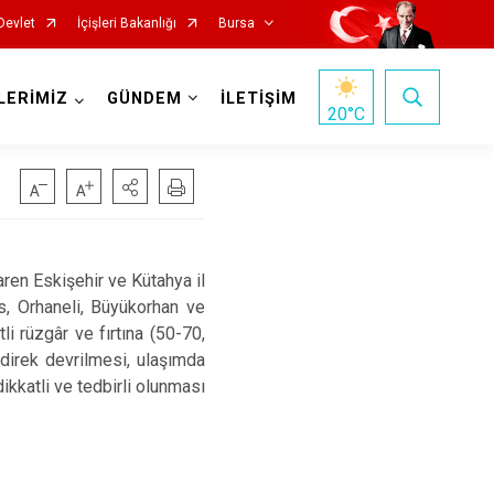
Devlet
İçişleri Bakanlığı
Bursa
LERİMİZ
GÜNDEM
İLETİŞİM
20
°C
en Eskişehir ve Kütahya il
es, Orhaneli, Büyükorhan ve
Mustafakemalpaşa
i rüzgâr ve fırtına (50-70,
Mudanya
 direk devrilmesi, ulaşımda
Nilüfer
kkatli ve tedbirli olunması
Orhaneli
Orhangazi