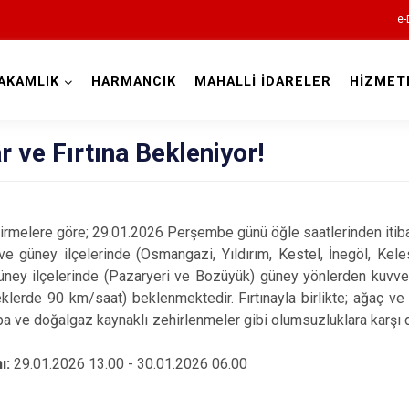
e-
AKAMLIK
HARMANCIK
MAHALLİ İDARELER
HİZMET
Bursa
r ve Fırtına Bekleniyor!
lere göre; 29.01.2026 Perşembe günü öğle saatlerinden itibar
ve güney ilçelerinde (Osmangazi, Yıldırım, Kestel, İnegöl, Kel
Büyükorhan
üney ilçelerinde (Pazaryeri ve Bozüyük) güney yönlerden kuvvetl
Gemlik
lerde 90 km/saat) beklenmektedir. Fırtınayla birlikte; ağaç ve
Gürsu
ba ve doğalgaz kaynaklı zehirlenmeler gibi olumsuzluklara karşı di
Harmancık
ı:
29.01.2026 13.00 - 30.01.2026 06.00
İnegöl