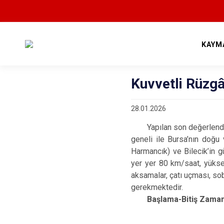
KAYM
Kuvvetli Rüzgâ
28.01.2026
Yapılan son değerlendirme
geneli ile Bursa’nın doğu 
Harmancık) ve Bilecik’in g
yer yer 80 km/saat, yüksek
aksamalar, çatı uçması, so
gerekmektedir.
Başlama-Bitiş Zaman