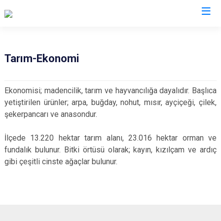
Bursa
Tarım-Ekonomi
Büyükorhan
Mustafakemalpaşa
Ekonomisi; madencilik, tarım ve hayvancılığa dayalıdır. Başlıca
Gemlik
Mudanya
yetiştirilen ürünler; arpa, buğday, nohut, mısır, ayçiçeği, çilek,
Gürsu
Nilüfer
şekerpancarı ve anasondur.
Harmancık
Orhaneli
İlçede 13.220 hektar tarım alanı, 23.016 hektar orman ve
İnegöl
Orhangazi
fundalık bulunur. Bitki örtüsü olarak; kayın, kızılçam ve ardıç
İznik
Osmangazi
gibi çeşitli cinste ağaçlar bulunur.
Karacabey
Yenişehir
Keles
Yıldırım
Kestel